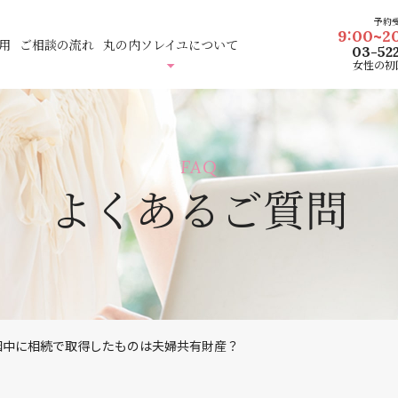
予約
9:00~2
用
ご相談の流れ
丸の内ソレイユについて
03-52
女性の初
FAQ
よくあるご質問
姻中に相続で取得したものは夫婦共有財産？