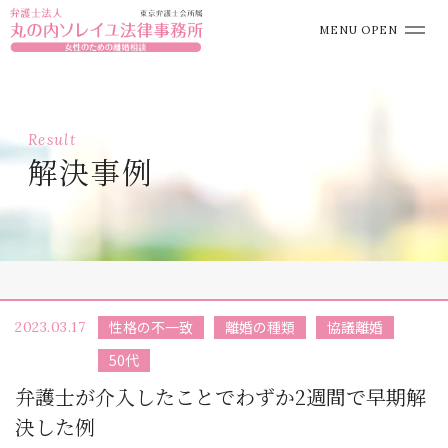
MENU OPEN
Result
解決事例
性格の不一致
離婚の種類
協議離婚
2023.03.17
50代
弁護士が介入したことでわずか2週間で早期解
決した例